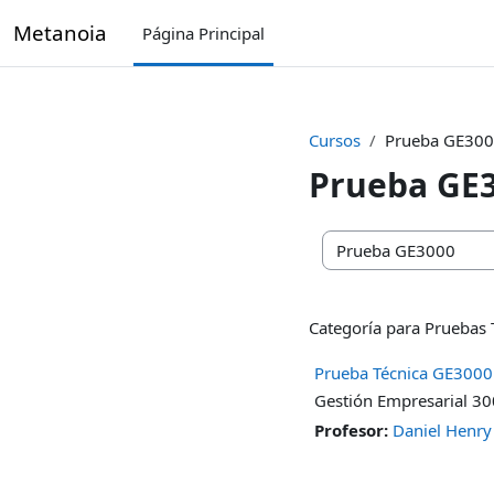
Salta al contenido principal
Metanoia
Página Principal
Cursos
Prueba GE30
Prueba GE
Categorías
Categoría para Pruebas 
Prueba Técnica GE3000
Gestión Empresarial 300
Profesor:
Daniel Henr